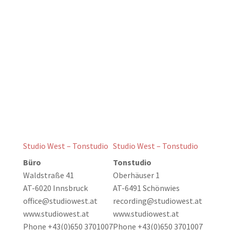
Wie können wir weiterhelfen?
Hotline: +43(0)650 3701007
Kontakt
Studio West – Tonstudio
Studio West – Tonstudio
Büro
Tonstudio
Waldstraße 41
Oberhäuser 1
AT-6020 Innsbruck
AT-6491 Schönwies
office@studiowest.at
recording@studiowest.at
www.studiowest.at
www.studiowest.at
Phone +43(0)650 3701007
Phone +43(0)650 3701007